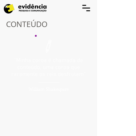
CONTEÚDO
“Minha coroa é chamada de
conteúdo, uma coroa que
raramente os reis desfrutam”
William Shakespare