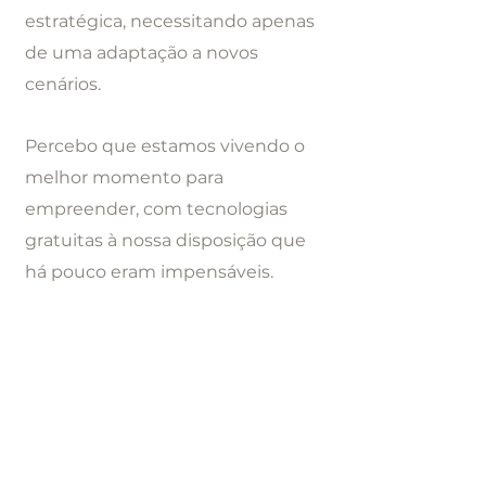
estratégica, necessitando apenas
de uma adaptação a novos
cenários.
Percebo que estamos vivendo o
melhor momento para
empreender, com tecnologias
gratuitas à nossa disposição que
há pouco eram impensáveis.
Temos todo o conhecimento
disponível na palma de nossa
mão, no entanto, o medo, a
insegurança ou a própria
descrença nas tendências acaba