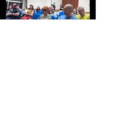
CONHEÇA
NOSSA
EQUIPE
Advisor